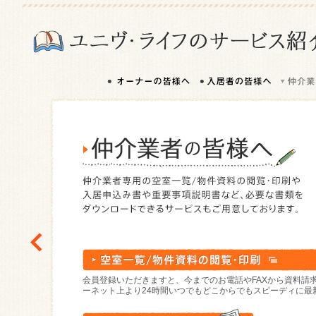
インタ
す。
収益物件
当社専用サイト
楽待
健美家
、
、