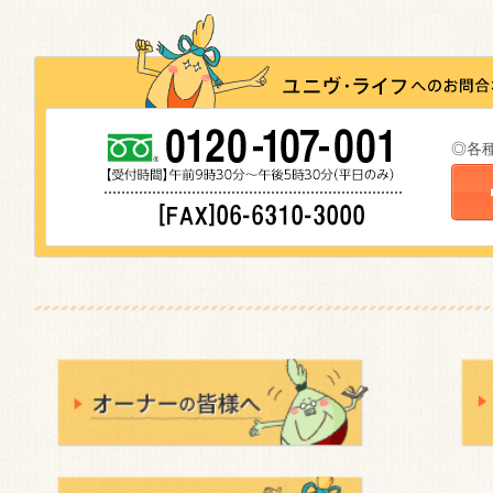
2017年10月5日
関連情報に、
CARES-Osaka
を追加しました。
2017年8月18日
保険事業部の「保険取扱会社」を追加しました。
2015年9月7日
◎各
保険事業部の取扱保険「1日分の自動車保険 1DA
した。
ユニヴ・ライフ採用情報の応募フォームを新設しま
2015年1月1日
株式会社ユニオンサービスとの会社合併について
2014年10月14日
ユニヴログ（スタッフブログ）を公開しました。
2014年8月21日
ユニヴ・ライフ採用情報のページを公開しました。
2013年6月25日
建築部のご案内（新築・改築）
、
建築部の業務実績
買いたい・売りたい（収益不動産）
のページが新し