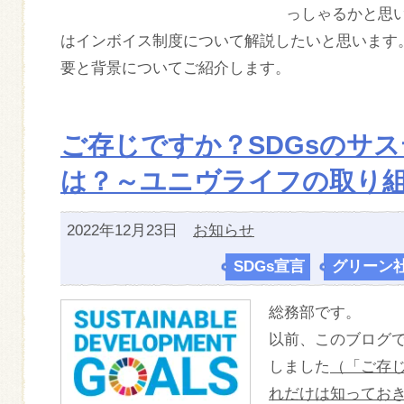
っしゃるかと思
はインボイス制度について解説したいと思います
要と背景についてご紹介します。
ご存じですか？SDGsのサ
は？～ユニヴライフの取り
2022年12月23日
お知らせ
SDGs宣言
,
グリーン
総務部です。
以前、このブログで
しました
（「ご存じ
れだけは知ってお