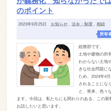
が義務化 知らなかったで
のポイント
2023年9月25日
お知らせ
,
法令・制度
,
相続
所有
総務部です。
土地や建物の所
わからない土地
きな社会問題に
ため、2024年
されることにな
と、将来、色々
ます。今回は、私たちにも関わりのある、この新
お話したいと思います。