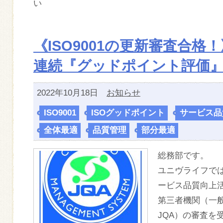
い
《ISO9001の更新審査合格！
連続『グッドポイント評価
2022年10月18日
お知らせ
ISO9001
,
ISOグッドポイント
,
サービス品
全体最適
,
品質管理
,
部分最適
総務部です。
ユニヴライフでは
ービス品質向上
第三者機関（一
JQA）の審査を受