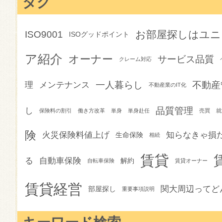
タグ
お部屋探しはユニ
ISO9001
ISOグッドポイント
ア紹介
オーナー
サービス品質
クレーム対応
一人暮らし
不動産
理
メンテナンス
不動産業のIT化
品質管理
し
保険料の割引
働き方改革
単身
単身赴任
売買
就
険
火災保険料値上げ
知らなきゃ損
生命保険
相続
賃貸
る
自動車保険
解約
自転車保険
賃貸オーナー
賃貸経営
関大周辺ってど
部屋探し
重要事項説明