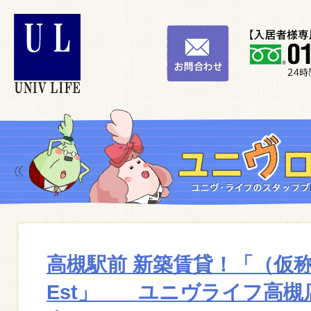
高槻駅前 新築賃貸！「（仮
Est」 ユニヴライフ高槻