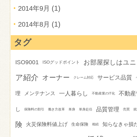
(1)
2014年9月
(1)
2014年8月
タグ
お部屋探しはユニ
ISO9001
ISOグッドポイント
ア紹介
オーナー
サービス品質
クレーム対応
一人暮らし
不動産
理
メンテナンス
不動産業のIT化
品質管理
し
保険料の割引
働き方改革
単身
単身赴任
売買
就
険
火災保険料値上げ
知らなきゃ損
生命保険
相続