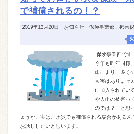
で補償されるの！？
2019年12月20日
お知らせ
,
保険事業部
,
損害
保険事業部です
今年も昨年同様
雨により、多く
被害はありませ
に加入されてい
や大雨の被害っ
のでは？」と思
ょうか。実は、水災でも補償される場合があるん
お話ししたいと思います。