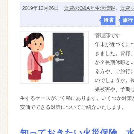
2019年12月26日
賃貸のQ&Aと生活情報
,
賃貸
帰省
,
旅行
管理部です
年末が近づくに
きました。皆様
か？長期休暇と
る方や、ご旅行
のでしょうか。
巣被害や、予期
生するケースがごく稀にあります。いくつか対策
安価でできる対策についてご紹介いたします。
知っておきたい火災保険 