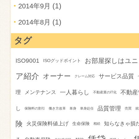
(1)
2014年9月
(1)
2014年8月
タグ
お部屋探しはユニ
ISO9001
ISOグッドポイント
ア紹介
オーナー
サービス品質
クレーム対応
一人暮らし
不動産
理
メンテナンス
不動産業のIT化
品質管理
し
保険料の割引
働き方改革
単身
単身赴任
売買
就
険
火災保険料値上げ
知らなきゃ損
生命保険
相続