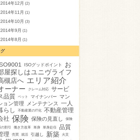
2014年12月
(2)
2014年11月
(1)
2014年10月
(3)
2014年9月
(1)
2014年8月
(1)
タグ
お
ISO9001
ISOグッドポイント
部屋探しはユニヴライフ
エリア紹介
高槻店へ
オーナー
サービ
クレーム対応
ス品質
マン
マイナンバー
ペット
一人
ション管理
メンテナンス
暮らし
不動産管理
不動産業のIT化
保険
会社
保険の見直し
保険
品質
料の割引
働き方改革
単身
単身赴任
新築
管理
引越し
売買
就活
火災