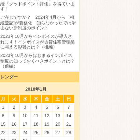
続『グッドポイント評価』を得ていま
す！
ご存じですか？ 2024年4月から「相
続登記]が義務化 知らなかったでは済
まない新制度のポイント
2023年10月からインボイスが導入さ
れます！インボイスが賃貸住宅管理業
に与える影響とは？（後編）
2023年10月からはじまるインボイス
制度の知っておくべきポイントとは？
（前編）
カレンダー
2018年1月
月
火
水
木
金
土
日
1
2
3
4
5
6
7
8
9
10
11
12
13
14
15
16
17
18
19
20
21
22
23
24
25
26
27
28