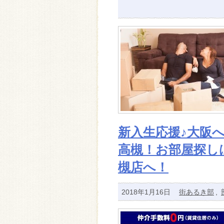
新入生応援♪大阪
高槻！お部屋探し
槻店へ！
2018年1月16日
街あるき部
,