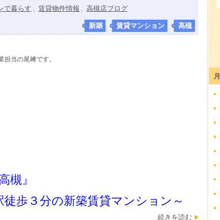
ンで暮らす
,
賃貸物件情報
,
高槻店ブログ
新築
,
賃貸マンション
,
高槻
業担当の尾﨑です。
高槻』
駅徒歩３分の
新築賃貸マンション～
続きを読む