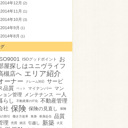
2014年12月
(2)
2014年11月
(1)
2014年10月
(3)
2014年9月
(1)
2014年8月
(1)
タグ
お
ISO9001
ISOグッドポイント
部屋探しはユニヴライフ
エリア紹介
高槻店へ
オーナー
サービ
クレーム対応
ス品質
マン
マイナンバー
ペット
一人
ション管理
メンテナンス
暮らし
不動産管理
不動産業のIT化
保険
会社
保険の見直し
保険
品質
料の割引
働き方改革
単身
単身赴任
新築
管理
引越し
売買
就活
火災