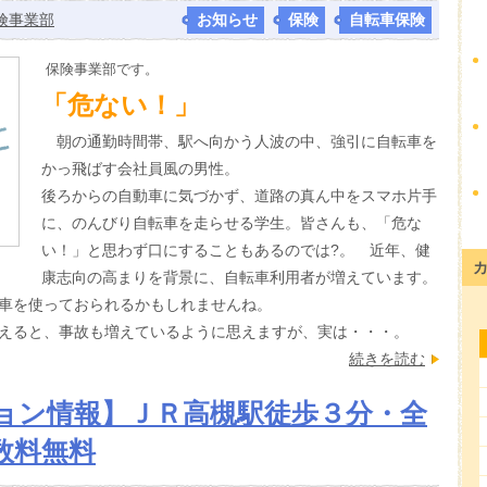
険事業部
お知らせ
,
保険
,
自転車保険
保険事業部です。
「危ない！」
朝の通勤時間帯、駅へ向かう人波の中、強引に自転車を
かっ飛ばす会社員風の男性。
後ろからの自動車に気づかず、道路の真ん中をスマホ片手
に、のんびり自転車を走らせる学生。皆さんも、「危な
い！」と思わず口にすることもあるのでは?。 近年、健
康志向の高まりを背景に、自転車利用者が増えています。
車を使っておられるかもしれませんね。
えると、事故も増えているように思えますが、実は・・・。
続きを読む
ョン情報】ＪＲ高槻駅徒歩３分・全
数料無料