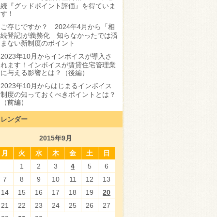
続『グッドポイント評価』を得ていま
す！
ご存じですか？ 2024年4月から「相
続登記]が義務化 知らなかったでは済
まない新制度のポイント
2023年10月からインボイスが導入さ
れます！インボイスが賃貸住宅管理業
に与える影響とは？（後編）
2023年10月からはじまるインボイス
制度の知っておくべきポイントとは？
（前編）
カレンダー
2015年9月
月
火
水
木
金
土
日
1
2
3
4
5
6
7
8
9
10
11
12
13
14
15
16
17
18
19
20
21
22
23
24
25
26
27