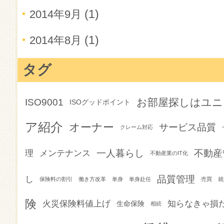
(1)
2014年9月
(1)
2014年8月
タグ
お部屋探しはユニ
ISO9001
ISOグッドポイント
ア紹介
オーナー
サービス品質
クレーム対応
一人暮らし
不動産
理
メンテナンス
不動産業のIT化
品質管理
し
保険料の割引
働き方改革
単身
単身赴任
売買
就
険
火災保険料値上げ
知らなきゃ損
生命保険
相続