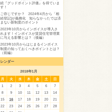
続『グッドポイント評価』を得ていま
す！
ご存じですか？ 2024年4月から「相
続登記]が義務化 知らなかったでは済
まない新制度のポイント
2023年10月からインボイスが導入さ
れます！インボイスが賃貸住宅管理業
に与える影響とは？（後編）
2023年10月からはじまるインボイス
制度の知っておくべきポイントとは？
（前編）
カレンダー
2018年1月
月
火
水
木
金
土
日
1
2
3
4
5
6
7
8
9
10
11
12
13
14
15
16
17
18
19
20
21
22
23
24
25
26
27
28