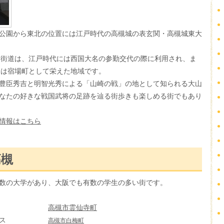
公園から東北の位置には江戸時代の高槻城の表玄関・高槻城東大
国街道は、江戸時代には西国大名の参勤交代の際に利用され、ま
辺は宿場町として栄えた地域です。
豊臣秀吉と明智光秀による「山崎の戦」の地として知られる大山
なたの好きな戦国武将の足跡を辿る街歩きも楽しめる街でもあり
情報はこちら
高槻
数の大学があり、大阪でも有数の学生の多い街です。
ャンパス
高槻市霊仙寺町
キャンパス
高槻市白梅
町