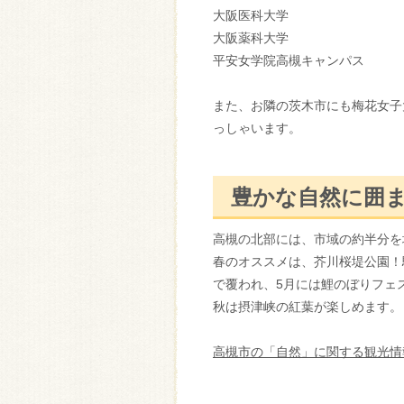
大阪医科
大阪薬科
平安女学院高槻キ
また、お隣の茨木市にも梅花女子
っしゃいます。
豊かな自然に囲
高槻の北部には、市域の約半分を
春のオススメは、芥川桜堤公園！
で覆われ、5月には鯉のぼりフェ
秋は摂津峡の紅葉が楽しめます。
高槻市の「自然」に関する観光情