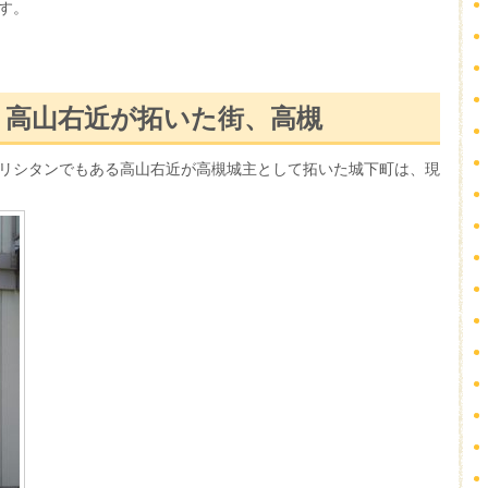
す。
・高山右近が拓いた街、高槻
リシタンでもある高山右近が高槻城主として拓いた城下町は、現