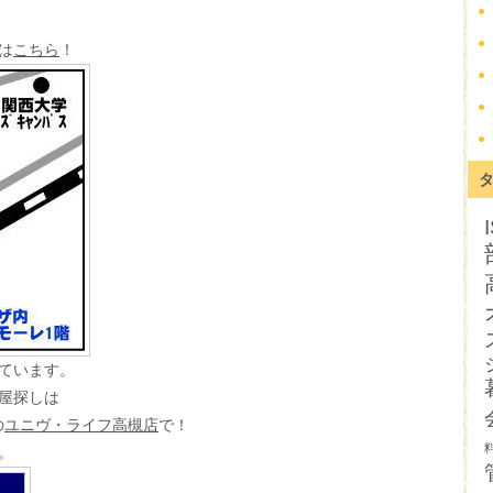
は
こちら
！
ています。
屋探しは
の
ユニヴ・ライフ高槻店
で！
す。