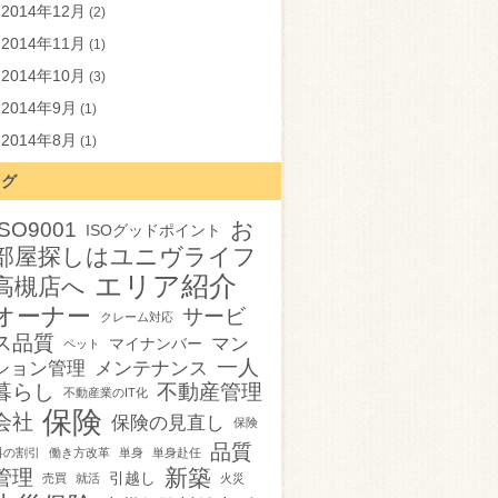
2014年12月
(2)
2014年11月
(1)
2014年10月
(3)
2014年9月
(1)
2014年8月
(1)
タグ
お
ISO9001
ISOグッドポイント
部屋探しはユニヴライフ
エリア紹介
高槻店へ
オーナー
サービ
クレーム対応
ス品質
マン
マイナンバー
ペット
一人
ション管理
メンテナンス
暮らし
不動産管理
不動産業のIT化
保険
会社
保険の見直し
保険
品質
料の割引
働き方改革
単身
単身赴任
新築
管理
引越し
売買
就活
火災