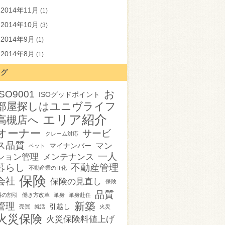
2014年11月
(1)
2014年10月
(3)
2014年9月
(1)
2014年8月
(1)
タグ
お
ISO9001
ISOグッドポイント
部屋探しはユニヴライフ
エリア紹介
高槻店へ
オーナー
サービ
クレーム対応
ス品質
マン
マイナンバー
ペット
一人
ション管理
メンテナンス
暮らし
不動産管理
不動産業のIT化
保険
会社
保険の見直し
保険
品質
料の割引
働き方改革
単身
単身赴任
新築
管理
引越し
売買
就活
火災
火災保険
火災保険料値上げ