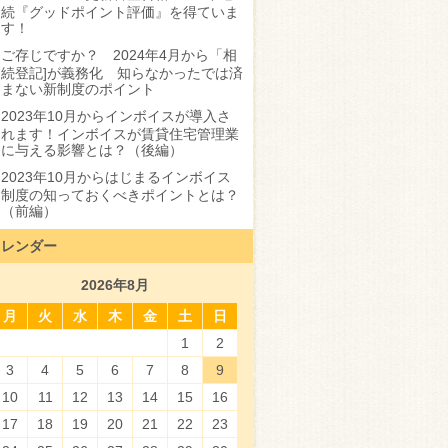
続『グッドポイント評価』を得ていま
す！
ご存じですか？ 2024年4月から「相
続登記]が義務化 知らなかったでは済
まない新制度のポイント
2023年10月からインボイスが導入さ
れます！インボイスが賃貸住宅管理業
に与える影響とは？（後編）
2023年10月からはじまるインボイス
制度の知っておくべきポイントとは？
（前編）
カレンダー
2026年8月
月
火
水
木
金
土
日
1
2
3
4
5
6
7
8
9
10
11
12
13
14
15
16
17
18
19
20
21
22
23