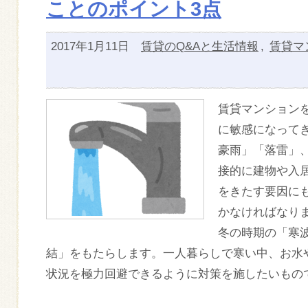
ことのポイント3点
2017年1月11日
賃貸のQ&Aと生活情報
,
賃貸マ
賃貸マンション
に敏感になって
豪雨」「落雷」
接的に建物や入
をきたす要因に
かなければなり
冬の時期の「寒
結」をもたらします。一人暮らしで寒い中、お水
状況を極力回避できるように対策を施したいもの