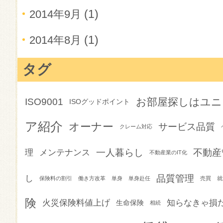
(1)
2014年9月
(1)
2014年8月
タグ
お部屋探しはユニ
ISO9001
ISOグッドポイント
ア紹介
オーナー
サービス品質
クレーム対応
一人暮らし
不動産
理
メンテナンス
不動産業のIT化
品質管理
し
保険料の割引
働き方改革
単身
単身赴任
売買
就
険
火災保険料値上げ
知らなきゃ損
生命保険
相続