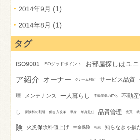
(1)
2014年9月
(1)
2014年8月
タグ
お部屋探しはユニ
ISO9001
ISOグッドポイント
ア紹介
オーナー
サービス品質
クレーム対応
一人暮らし
不動産
理
メンテナンス
不動産業のIT化
品質管理
し
保険料の割引
働き方改革
単身
単身赴任
売買
就
険
火災保険料値上げ
知らなきゃ損
生命保険
相続