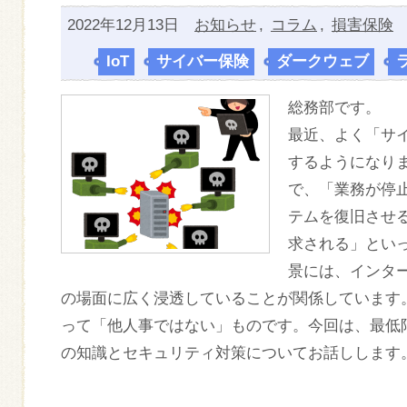
2022年12月13日
お知らせ
,
コラム
,
損害保険
IoT
,
サイバー保険
,
ダークウェブ
,
総務部です。
最近、よく「サ
するようになり
で、「業務が停
テムを復旧させ
求される」とい
景には、インタ
の場面に広く浸透していることが関係しています
って「他人事ではない」ものです。今回は、最低
の知識とセキュリティ対策についてお話しします