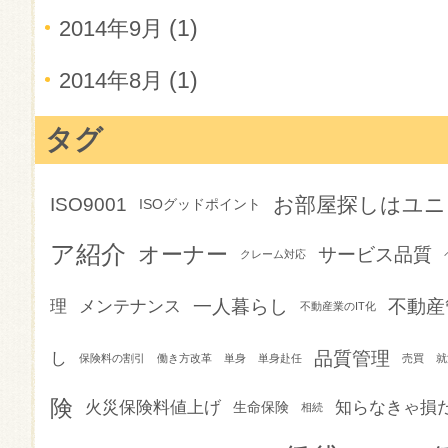
(1)
2014年9月
(1)
2014年8月
タグ
お部屋探しはユニ
ISO9001
ISOグッドポイント
ア紹介
オーナー
サービス品質
クレーム対応
一人暮らし
不動産
理
メンテナンス
不動産業のIT化
品質管理
し
保険料の割引
働き方改革
単身
単身赴任
売買
就
険
火災保険料値上げ
知らなきゃ損
生命保険
相続