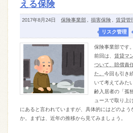
える保険
2017年8月24日
保険事業部
,
損害保険
,
賃貸管
リスク管理
,
保険事業部です
前回は、
賃貸マ
ついて、賠償責
た。
今回も引き
いて考えてみた
齢入居者の「孤
ュースで取り上
にあると言われていますが、具体的にはどのよう
か。まずは、近年の推移から見てみましょう。