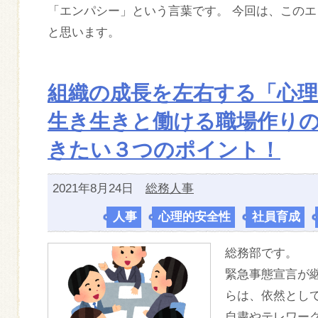
「エンパシー」という言葉です。 今回は、この
と思います。
組織の成長を左右する「心理
生き生きと働ける職場作り
きたい３つのポイント！
2021年8月24日
総務人事
人事
,
心理的安全性
,
社員育成
,
総務部です。
緊急事態宣言が
らは、依然とし
自粛やテレワー