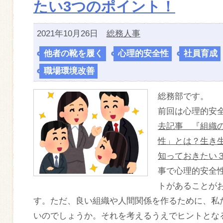
たい3つのポイント！
2021年10月26日
総務人事
他者の靴を履く
,
心理的安全性
,
社員育成
職場環境改善
総務部です。
前回は心理的安
去記事 『組織
性」とは？生き
知っておきたい
事で心理的安全
トがあることが
す。ただ、良い組織や人間関係を作るために、私
いのでしょうか。それを考えるうえでヒントとな