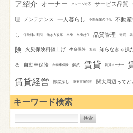
ア紹介
オーナー
サービス品質
クレーム対応
一人暮らし
不動産
理
メンテナンス
不動産業のIT化
品質管理
し
保険料の割引
働き方改革
単身
単身赴任
売買
就
険
火災保険料値上げ
知らなきゃ損
生命保険
相続
賃貸
る
自動車保険
解約
自転車保険
賃貸オーナー
賃貸経営
関大周辺ってど
部屋探し
重要事項説明
キーワード検索