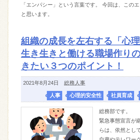
「エンパシー」という言葉です。 今回は、この
と思います。
組織の成長を左右する「心理
生き生きと働ける職場作り
きたい３つのポイント！
2021年8月24日
総務人事
人事
,
心理的安全性
,
社員育成
,
総務部です。
緊急事態宣言が
らは、依然とし
自粛やテレワー