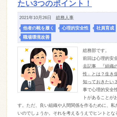
たい3つのポイント！
2021年10月26日
総務人事
他者の靴を履く
,
心理的安全性
,
社員育成
職場環境改善
総務部です。
前回は心理的安
去記事 『組織
性」とは？生き
知っておきたい
事で心理的安全
トがあることが
す。ただ、良い組織や人間関係を作るために、私
いのでしょうか。それを考えるうえでヒントとな