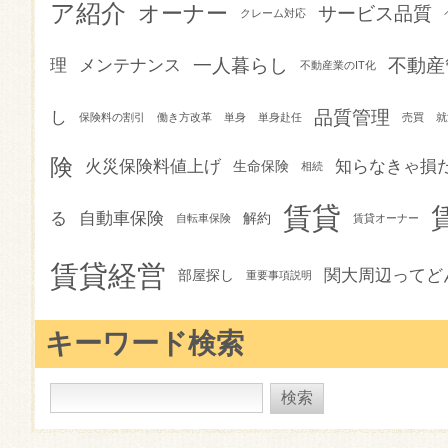
ア紹介
オーナー
サービス品質
クレーム対応
一人暮らし
不動産
理
メンテナンス
不動産業のIT化
品質管理
し
保険料の割引
働き方改革
単身
単身赴任
売買
就
険
火災保険料値上げ
知らなきゃ損
生命保険
相続
賃貸
る
自動車保険
解約
自転車保険
賃貸オーナー
賃貸経営
関大周辺ってど
部屋探し
重要事項説明
キーワード検索