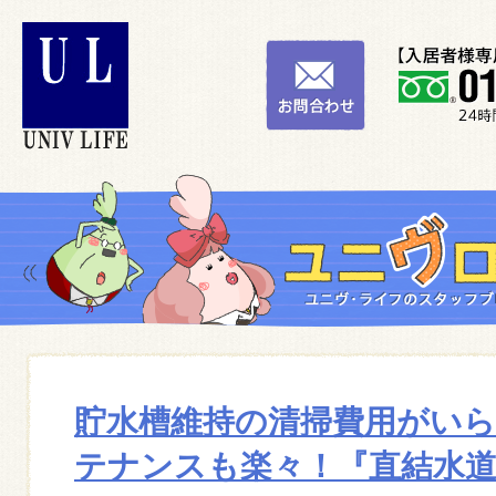
貯水槽維持の清掃費用がい
テナンスも楽々！『直結水