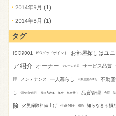
(1)
2014年9月
(1)
2014年8月
タグ
お部屋探しはユニ
ISO9001
ISOグッドポイント
ア紹介
オーナー
サービス品質
クレーム対応
一人暮らし
不動産
理
メンテナンス
不動産業のIT化
品質管理
し
保険料の割引
働き方改革
単身
単身赴任
売買
就
険
火災保険料値上げ
知らなきゃ損
生命保険
相続