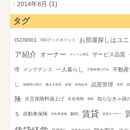
(1)
2014年8月
タグ
お部屋探しはユニ
ISO9001
ISOグッドポイント
ア紹介
オーナー
サービス品質
クレーム対応
一人暮らし
不動産
理
メンテナンス
不動産業のIT化
品質管理
し
保険料の割引
働き方改革
単身
単身赴任
売買
就
険
火災保険料値上げ
知らなきゃ損
生命保険
相続
賃貸
る
自動車保険
解約
自転車保険
賃貸オーナー