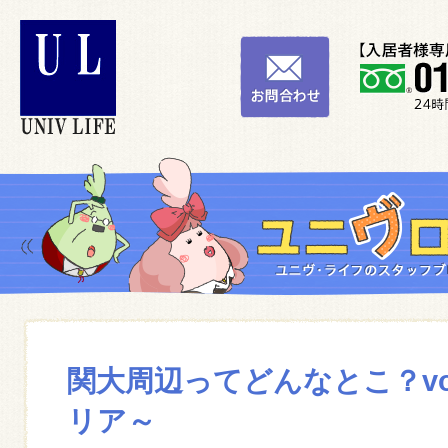
関大周辺ってどんなとこ？vo
リア～