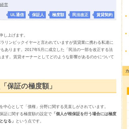
経営
UL通信
,
保証人
,
極度額
,
民法改正
,
賃貸契約
申し上げます。
・パラリンピックイヤーと言われていますが賃貸業に携わる私達に
でもあります。2017年5月に成立した「民法の一部を改正する法
されます。賃貸オーナーとしてどのような影響があるのかについて
点「保証の極度額」
を中心として「債権」分野に関する見直しがされています。
保証に関する極度額の設定で
「個人が根保証を行う場合には極度
となる」
という点です。