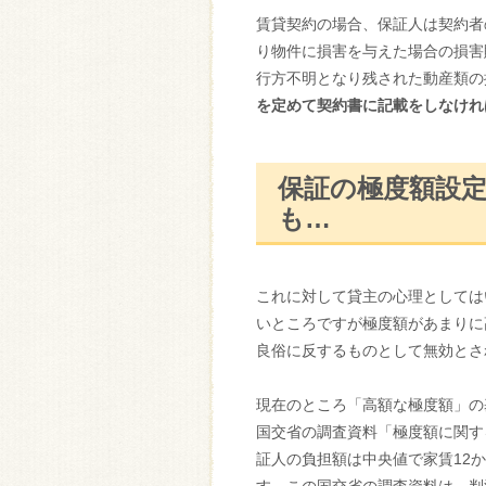
賃貸契約の場合、保証人は契約者
り物件に損害を与えた場合の損害
行方不明となり残された動産類の
を定めて契約書に記載をしなけれ
保証の極度額設
も…
これに対して貸主の心理としては
いところですが極度額があまりに
良俗に反するものとして無効とさ
現在のところ「高額な極度額」の
国交省の調査資料「極度額に関す
証人の負担額は中央値で家賃12か