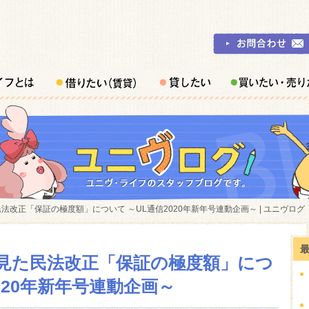
改正「保証の極度額」について ～UL通信2020年新年号連動企画～ | ユニヴログ
見た民法改正「保証の極度額」につ
020年新年号連動企画～