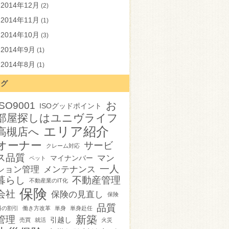
2014年12月
(2)
2014年11月
(1)
2014年10月
(3)
2014年9月
(1)
2014年8月
(1)
タグ
お
ISO9001
ISOグッドポイント
部屋探しはユニヴライフ
エリア紹介
高槻店へ
オーナー
サービ
クレーム対応
ス品質
マン
マイナンバー
ペット
一人
ション管理
メンテナンス
暮らし
不動産管理
不動産業のIT化
保険
会社
保険の見直し
保険
品質
料の割引
働き方改革
単身
単身赴任
新築
管理
引越し
売買
就活
火災