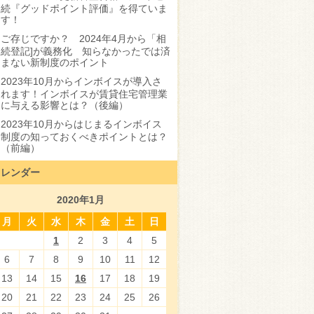
続『グッドポイント評価』を得ていま
す！
ご存じですか？ 2024年4月から「相
続登記]が義務化 知らなかったでは済
まない新制度のポイント
2023年10月からインボイスが導入さ
れます！インボイスが賃貸住宅管理業
に与える影響とは？（後編）
2023年10月からはじまるインボイス
制度の知っておくべきポイントとは？
（前編）
カレンダー
2020年1月
月
火
水
木
金
土
日
1
2
3
4
5
6
7
8
9
10
11
12
13
14
15
16
17
18
19
20
21
22
23
24
25
26