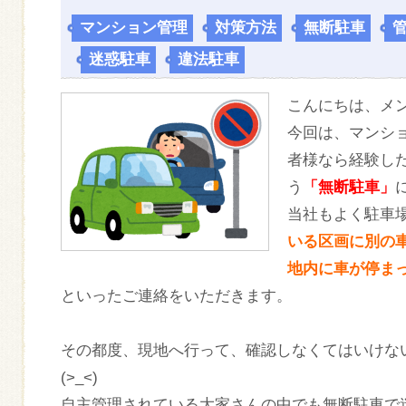
マンション管理
,
対策方法
,
無断駐車
,
,
迷惑駐車
,
違法駐車
こんにちは、メ
今回は、マンシ
者様なら経験し
う
「無断駐車」
当社もよく駐車
いる区画に別の
地内に車が停ま
といったご連絡をいただきます。
その都度、現地へ行って、確認しなくてはいけ
(>_<)
自主管理されている大家さんの中でも無断駐車で