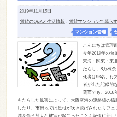
2019年11月15日
賃貸のQ&Aと生活情報
,
賃貸マンションで暮ら
マンション管理
,
こんにちは管理
今年2019年の
東海・関東・東北
たらし、8万棟
死者は93名、行
者が出た記録的
関西でも、201
もたらした風害によって、大阪空港の連絡橋の橋
したり、市街地では屋根が吹き飛ばされたりフェ
壊を伴う甚大な被害が起こったことも記憶に新し