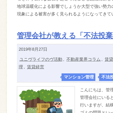
地球温暖化による影響でしょうか大型で強い勢力
現象による被害が多く見られるようになってきて
管理会社が教える「不法投棄
2019年8月27日
ユニヴライフのヴ活動
,
不動産業界コラム
,
賃
理
,
賃貸経営
マンション管理
,
不法
こんにちは、管
管理会社にいる
行いますが、結
ゴミの問題とい