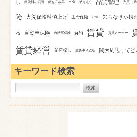
品質管理
し
保険料の割引
働き方改革
単身
単身赴任
売買
就
険
火災保険料値上げ
知らなきゃ損
生命保険
相続
賃貸
る
自動車保険
解約
自転車保険
賃貸オーナー
賃貸経営
関大周辺ってど
部屋探し
重要事項説明
キーワード検索