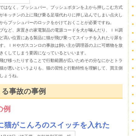
ではなく、プッシュバー、プッシュボタンを上から押しこむ方式
がキッチンの上に飛び乗る足場代わりに押し込んでしまい点火し
からプッシュバーのロックをかけておくことが必要ですね。
ブなど、床置きの家電製品の電源コードを犬が噛んだり、ＩＨ調
ど高い位置にある製品に猫が飛び乗ってスイッチを入れたり尿を
す。ＩＨやガスコンロの事故は飼い主が調理器の上に可燃物を放
きくしてしまう要因になっているといいます。
飛び移ったりすることで行動範囲が広いためその分なにかとトラ
猫が悪いというよりも、猫の習性と行動特性を理解して、買主側
しょうね。
よる事故の事例
の例
時に猫がこんろのスイッチを入れた