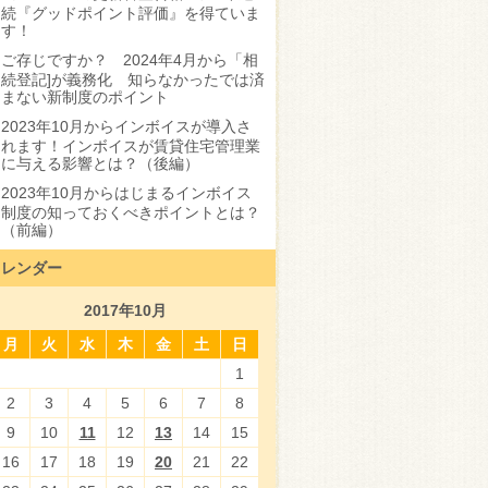
続『グッドポイント評価』を得ていま
す！
ご存じですか？ 2024年4月から「相
続登記]が義務化 知らなかったでは済
まない新制度のポイント
2023年10月からインボイスが導入さ
れます！インボイスが賃貸住宅管理業
に与える影響とは？（後編）
2023年10月からはじまるインボイス
制度の知っておくべきポイントとは？
（前編）
カレンダー
2017年10月
月
火
水
木
金
土
日
1
2
3
4
5
6
7
8
9
10
11
12
13
14
15
16
17
18
19
20
21
22