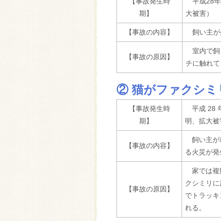
【事故発生時
平成28年
期】
大被害）
【事故の内容】
飼い主が
室内で飼
【事故の原因】
チに触れて
② 猫がファクシ
【事故発生時
平成 28 
期】
明、拡大被
飼い主が
【事故の内容】
る火災が発
家では複
クシミリに
【事故の原因】
でトラッキ
れる。