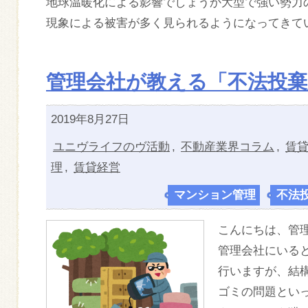
地球温暖化による影響でしょうか大型で強い勢力
現象による被害が多く見られるようになってきて
管理会社が教える「不法投棄
2019年8月27日
ユニヴライフのヴ活動
,
不動産業界コラム
,
賃
理
,
賃貸経営
マンション管理
,
不法
こんにちは、管
管理会社にいる
行いますが、結
ゴミの問題とい