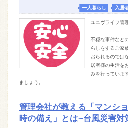
一人暮らし
,
入居
ユニヴライフ管
不穏な事件など
らしをするご家
おられるのでは
居者様の生活を
みを行っていま
ましょう。
管理会社が教える「マンシ
時の備え」とは~台風災害対