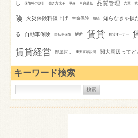
品質管理
し
保険料の割引
働き方改革
単身
単身赴任
売買
就
険
火災保険料値上げ
知らなきゃ損
生命保険
相続
賃貸
る
自動車保険
解約
自転車保険
賃貸オーナー
賃貸経営
関大周辺ってど
部屋探し
重要事項説明
キーワード検索