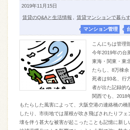
2019年11月15日
賃貸のQ&Aと生活情報
,
賃貸マンションで暮ら
マンション管理
,
こんにちは管理
今年2019年の
東海・関東・東北
たらし、8万棟
死者は93名、行
者が出た記録的
関西でも、201
もたらした風害によって、大阪空港の連絡橋の橋
したり、市街地では屋根が吹き飛ばされたりフェ
壊を伴う甚大な被害が起こったことも記憶に新し