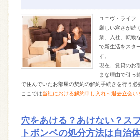
ユニヴ・ライフ
厳しい寒さが続
業、入社、転勤
で新生活をスタ
す。
現在、賃貸のお
まな理由で引っ
で住んでいたお部屋の契約の解約手続きを行う必
ここでは
当社における解約申し入れ～退去立会い
穴をあける？あけない？ス
トボンベの処分方法は自治