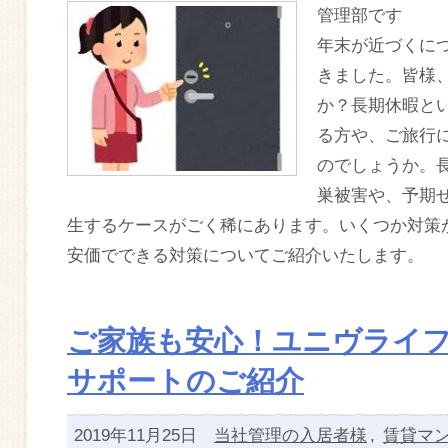
管理部です
年末が近づくに
きました。皆様
か？長期休暇と
る方や、ご旅行
のでしょうか。
巣被害や、予期
生するケースがごく稀にあります。いくつか対策
安価でできる対策についてご紹介いたします。
ご家族も安心！ユニヴライ
サポートのご紹介
2019年11月25日
当社管理の入居者様
,
賃貸マ